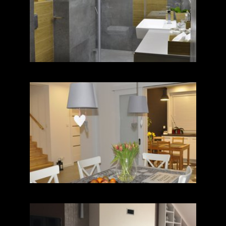
Łazienka z sufitem
napinanym
Dom jednorodzinny na
Mazurach